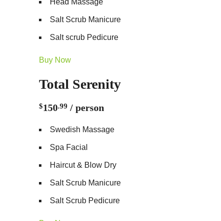
Head Massage
Salt Scrub Manicure
Salt scrub Pedicure
Buy Now
Total Serenity
$
150
.99
/ person
Swedish Massage
Spa Facial
Haircut & Blow Dry
Salt Scrub Manicure
Salt Scrub Pedicure