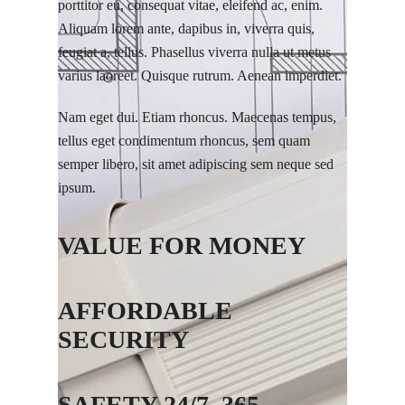
porttitor eu, consequat vitae, eleifend ac, enim.
Aliquam lorem ante, dapibus in, viverra quis,
feugiat a, tellus. Phasellus viverra nulla ut metus
varius laoreet. Quisque rutrum. Aenean imperdiet.
Nam eget dui. Etiam rhoncus. Maecenas tempus,
tellus eget condimentum rhoncus, sem quam
semper libero, sit amet adipiscing sem neque sed
ipsum.
VALUE FOR MONEY
AFFORDABLE
SECURITY
SAFETY 24/7, 365