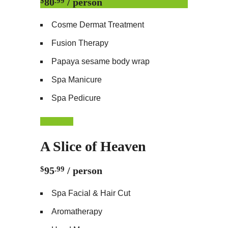
$
80
.99
/ person
Cosme Dermat Treatment
Fusion Therapy
Papaya sesame body wrap
Spa Manicure
Spa Pedicure
Buy Now
A Slice of Heaven
$
95
.99
/ person
Spa Facial & Hair Cut
Aromatherapy