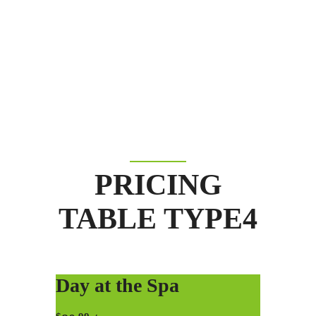
suscipit, posuere a, pede. Donec nec
justo eget felis facilisis fermentum.
Aliquam porttitor mauris sit amet
orci.
Robin Matthews
Marketing Manager
PRICING
TABLE TYPE4
Day at the Spa