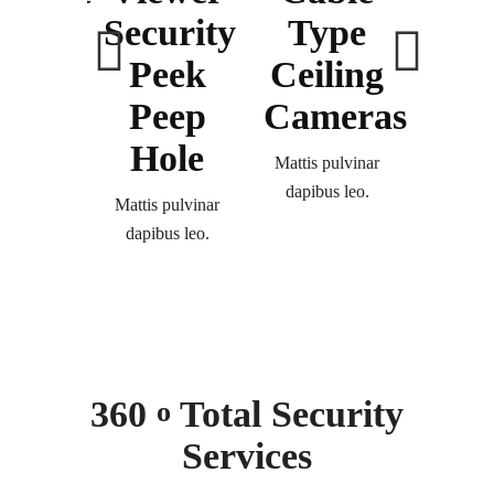
ome
Security
Type
Pas
ams
Peek
Ceiling
Prot
Peep
Cameras
Lo
 pulvinar
Hole
bus leo.
Mattis pulvinar
Mattis p
dapibus leo.
dapibus
Mattis pulvinar
dapibus leo.
360
Total Security
o
Services